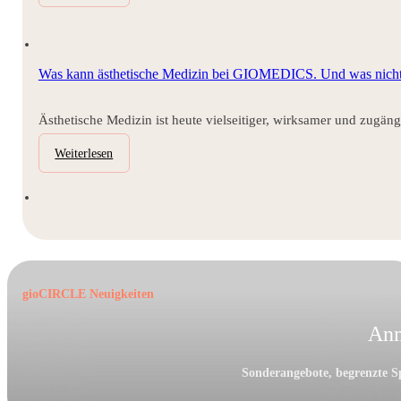
Was kann ästhetische Medizin bei GIOMEDICS. Und was nich
Ästhetische Medizin ist heute vielseitiger, wirksamer und zugä
Weiterlesen
gioCIRCLE Neuigkeiten
Anm
Sonderangebote, begrenzte Sp